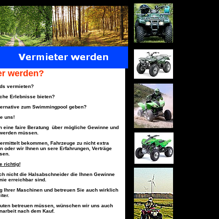
er werden?
ds vermieten?
che Erlebnisse bieten?
lternative zum Swimmingpool geben?
e uns!
rn eine faire Beratung über mögliche Gewinne und
t werden müssen.
ermittelt bekommen, Fahrzeuge zu nicht extra
n oder wir Ihnen un sere Erfahrungen, Verträge
sen.
 richtig!
auch nicht die Halsabschneider die Ihnen Gewinne
nie erreichbar sind.
ng Ihrer Maschinen und betreuen Sie auch wirklich
ter.
euten betreuen müssen, wünschen wir uns auch
arbeit nach dem Kauf.